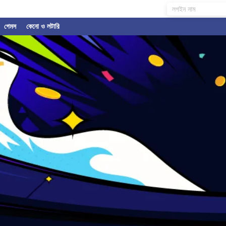
গেমস
কেনো ও লটারি