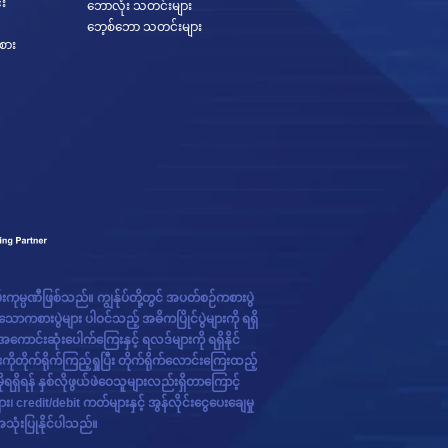
း
ဘောလုံး သတင်းများ
ဘေ့စ်ဘော သတင်းများ
ကစား
မ်းကုမ္ပဏီဖြစ်သည်။ ကျွန်ုပ်တို့တွင် အပတ်စဉ်ကစားပွဲ
စားပွဲများ ပါဝင်သည့် အဓိကပြိုင်ပွဲများကို ရရှိ
ာင်းဆုံးပေါက်ကြေးနှင့် ရလဒ်များကို ရရှိနိုင်
ိုတိုက်ရိုက်ကြည့်ရှုပြီး တိုက်ရိုက်လောင်းကြေးထည့်
ိုရရှိရန် နှစ်လိုဖွယ်ဖဲဝေသူများလည်းရှိတာကြောင့်
ျား၊ credit/debit ကတ်များနှင့် အွန်လိုင်းငွေပေးချေမှု
အသုံးပြုနိုင်ပါသည်။