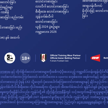
အားကစားလောင်းခြင်
လောင်းကစားခြင်း
လောင်းခြင်း
အာရှဟန်းဒီးကပ်
လာလီဂါ လောင်းကစားခြင်း
်းမျဥ်းမျာ
မိုဘိုင်းဖြင့် လောင်း
စီးရီး‌အေ လောင်းကစားခြင်း
 ကာစီနို
ခြင်း
ဘွန်ဒက်စ်လီဂါ
စားခြင်း စည်းကမ်း
လောင်းကစားခြင်း
ယူရို 2024 ပွဲစဥ်များ
င်းကစားခြင်း စည်း
ကမ္ဘာ့ဖလား 2026
၁၈) နှစ် အထက်
်းကစားg
နှင့် တိုက်ရိုက်လောင်းကစားများကိုအဓိကပံ့ပိုးပေးသည့် ကမ္ဘာ့ထိပ်တန်းအွန်လိုင်းဂိ
စ်၊ ဘတ်စကက်ဘော၊ ကြက်တောင်၊ ဘော်လီဘော၊ e-sports၊ ဘေ့စ်ဘော၊ ခရစ်ကတ်နှင့် အခြားသောက
စားသည် ပုံမှန် 1X2 သို့မဟုတ် ပုံသေပေါက်ကြေးလောင်းကစားများနှင့် နှိုင်းယှဉ်ပါက အကေ
်ဒက်စ်လီဂါ၊ စီးရီးအေ၊ ကိုပါအမေရိက၊ သို့မဟုတ် အီးအက်ဖ်အယ်လ် ချန်ပီယံရှစ် ပွဲစဥ်များက
တွေကိုရရှိနိုင်ပါသည်။ ကျွန်ုပ်တို့ ၏
တိုက်ရိုက်ကာစီနို
တွင် သင့်အတွက်အနိုင်ရယူမှုများပိုမ
 မိုဘိုင်းရှိ ကျွန်ုပ်တို့၏ 24/7 ဝန်‌ဆောင်မှုကိုရယူလိုက်ပါ။ ကျွန်ုပ်တို့တွင် ဘဏ်ငွေလွှဲမှုမ
ျားအပါအဝင် စုံလင်သောငွေကြေးအမျိုးအစားများနှင့် ပြည်တွင်း
ငွေပေးချေမှုစနစ်များ
ကို 