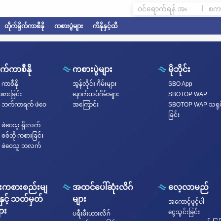
|
တိုက်ရိုက်ကာစီနို
ကစားပွဲများ
ကီနိုနှင့်ထီ
ုက်ကာစီနို
ကစားပွဲများ
မိုဘိုင်း
 ကာစီနို
အွန်လိုင်း ဂိမ်းများ
SBO App
စားခြင်း
နောက်ထပ်ဂိမ်းများ
SBOTOP WAP
က် ဘက်ကာရက် ဖဲဝေ
အကြောင်း
SBOTOP WAP သရုပ
ခြင်း
် ဖဲဝေသူ ရိုးလက်
် စစ်ဘို ကစားခြင်း
ုက် ဖဲဝေသူ ဘလက်
းကစားစည်းမျ
အထင်ပေါ်ဆုံးလိဂ်
လေ့လာမည်
နှင့် သတ်မှတ်
များ
အကောင့်ဖွင့်ပါ
ား
ငွေသွင်းခြင်း
ပရီးမီးယားလိဂ်