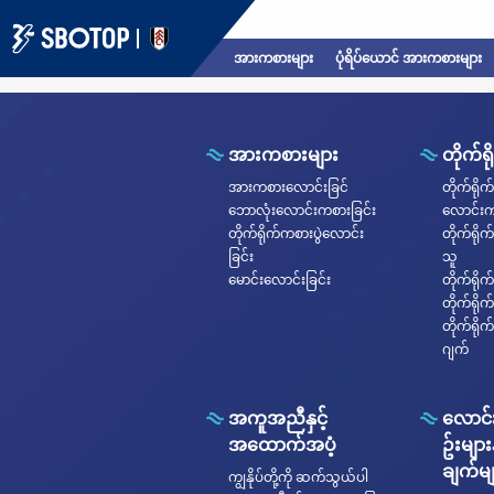
Error
အားကစားများ
ပုံရိပ်ယောင် အားကစားများ
It looks like something broke.
အားကစားများ
တိုက်ရိ
အားကစားလောင်းခြင်
တိုက်ရိုက်
ဘောလုံးလောင်းကစားခြင်း
လောင်းက
တိုက်ရိုက်ကစားပွဲလောင်း
တိုက်ရို
ခြင်း
သူ
မောင်းလောင်းခြင်း
တိုက်ရိုက
တိုက်ရိုက
တိုက်ရိ
ဂျက်
အကူအညီနှင့်
လောင်
အထောက်အပံ့
ဥ်းများ
ချက်မျ
ကျွနိုပ်တို့ကို ဆက်သွယ်ပါ