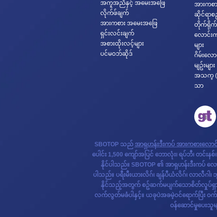
အကူအညီနှင့် အမေးအဖြေ
အားကစား
လိုက်ဖ်ချက်
ဆိုင်ရာစည
အားကစား အမေးအဖြေ
တိုက်ရိုက်
ရှင်းလင်းချက်
လောင်းက
အစားထိုးလင့်များ
များ
ပင်မဝဘ်ဆိုဒ်
ဂိမ်းလော
မျဥ်းများ
အသက္ (
သာ
SBOTOP သည်
အာရှဟန်းဒီးကပ် အားကစားလောင
ပေါင်း 1,500 ကျော်အပြင် ဘောလုံး၊ ရပ်ဘီ၊ တင်းန
နိုင်ပါသည်။ SBOTOP ၏ အာရှဟန်းဒီးကပ် လောင်းက
ပါသည်။ ပရီးမီးယားလိဂ်၊ ချန်ပီယံလိဂ်၊ လာလီဂါ၊ ဘွန
နိုင်သည့်အတွက် စဥ်ဆက်မပျက်သောစိတ်လှုပ်ရှားမှု
လက်လွတ်မခံပါနှင့်။ ယခုပဲအခမဲ့ဝင်ရောက်ပြီး ဝက်ဘ်နှင့်
ဝန်ဆောင်မှုပေးသူမ