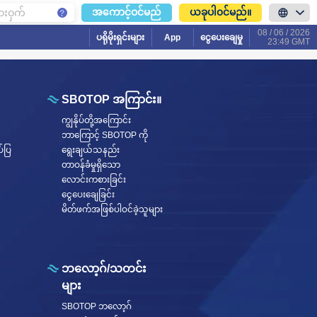
ယခုပါ၀င်မည်။
အကောင့်ဝင်မည်
08 / 06 / 2026
ပရိုမိုးရှင်းများ
App
ငွေပေးချေမှု
23:49 GMT
SBOTOP အကြာင်း။
ကျွနိုပ်တို့အကြောင်း
ဘာကြောင့် SBOTOP ကို
်ပြ
ရွေးချယ်သနည်း
တာဝန်ခံမှုရှိသော
လောင်းကစားခြင်း
ငွေပေးချေခြင်း
မိတ်ဖက်အဖြစ်ပါဝင်ခဲ့သူများ
ဘလော့ဂ်/သတင်း
များ
SBOTOP ဘလော့ဂ်