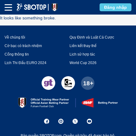
Error
Đăng nhập
It looks like something broke.
Về chúng tôi
Quy Định và Luật Cá Cược
Cờ bạc có trách nhiệm
Liên kết thay thế
Cổng thông tin
Lịch sử hợp tác
Lịch Thi Đấu EURO 2024
World Cup 2026
Bản quyền SBOTOP.com. Quyền sở hữu đã được bảo hộ.